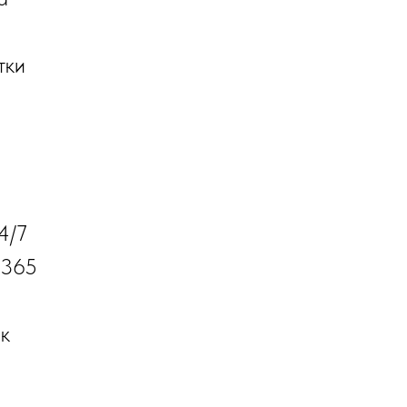
тки
4/7
 365
 к